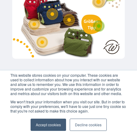
im Shop. Die passen 
perfekt in die kleinen 
Innenwindeln. Am 
besten ergänzt du die 
Einlagen aus dem 
Basispaket durch 
deine 
Lieblingseinlagen. 
Du benötigst 
genügend Einlagen 
für zirka zehn 
Wickelvorgänge pro 
Tag. 
This website stores cookies on your computer. These cookies are
used to collect information about how you interact with our website
and allow us to remember you. We use this information in order to
improve and customize your browsing experience and for analytics
and metrics about our visitors both on this website and other media.
We won't track your information when you visit our site. But in order to
comply with your preferences, we'll have to use just one tiny cookie so
that you're not asked to make this choice again.
Accept cookies
Decline cookies