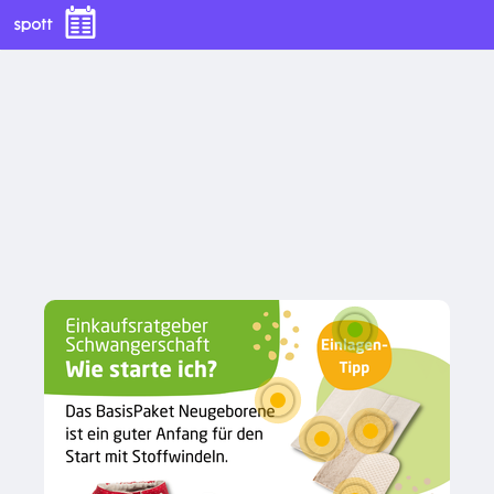
BasisPaket Neugeborene
Bio-Baumwollfrottee Einlage
Damit du deine 
Bio-Baumwoll Herkules Prefold
Einlagen-Ausstattung 
auf dein Kind 
abstimmen kannst, 
Booster
haben wir weitere 
Einlagen in 
Neugeborenengröße 